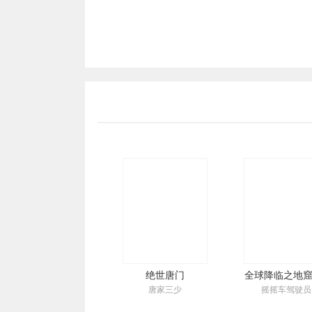
绝世唐门
唐家三少
摇摇车驾驶员