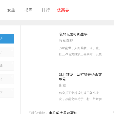
女生
书库
排行
优惠券
我的无限模拟战争
1
七零：上午结婚下午给前夫烧纸
程意森林
万载乱世，人间凋敝。道、魔、
2
穿越侯府世子，我找长公主借功德
妖三界合力推演三界杀阵，以模
拟战争决胜负，血腥纷争得以止
3
抗战：无敌编制系统
息。 一朝穿越，陆子安凭借天
眼，成为中州大陆上的最强收集
乱世狂龙，从打猎开始杀穿
4
者。万般天材，无尽地宝，诸天
朝堂
系统：你找错人了
法门，皆我一人独享！ 若干年
断章
5
后，魔界至尊回想起从前轻松自
亮剑：从边区造到大国重工
传奇兵王穿越成封建王朝小泼
在的日子，又看了看眼前的陆子
皮，战乱之年苟于山村，带娇妻
安，忍不住流下两行清泪。 这三
美妾游猎深山。 杀野猪、猎大
界，竟被他一人搅得天翻地覆！
豹、宰巨蟒，养了一头金渐层。
「武侠仙侠」
申公豹大圣劝死仙