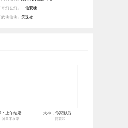
时宴冷淡的站在一旁：“南笙，我
「奇幻玄幻」
一仙双魂
只不过让你感受一下，安晚死的
时候，是多么的绝望。” 南笙明
「武侠仙侠」
天珠变
白，这终究是一场骗局，她恰好
就是那个该死的棋子。 …… 南笙
再活一世，人间清醒。 她割舍了
上一世蚀骨的疼，奔跑向那个治
愈了自己一生的男人。 陆时宴：
南笙，别走，求你。 …… 【双向
奔赴，双向治愈。】 【南笙，我
会躲过孟婆汤，在奈何桥边等
你。】
七零：上午结婚下午给前夫烧纸
大神，你家影后掉了
神兽不在家
阿羲和