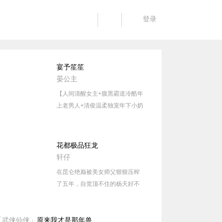
登录
宴予笙笙
晏公主
【人间清醒女主+腹黑霸道冷酷年
上老男人+清俊温柔独宠年下小奶
狗。双重生vs双男主。结局he，
1v1。】 南笙是海城首富陆时宴的
掌上明珠。 她叫陆时宴一声叔
花都极品狂龙
叔。 他们大婚的时候，关系曝
轩仔
光，震惊了海城。 南笙终于得到
在昆仑绝巅被美女师父狠狠压榨
了陆时宴。 但却在南笙怀孕七个
了五年，自觉顶不住的杨天好不
月，当年的惨案被翻了出来，她
容易逃下山来，没想到又被美艳
成了杀人凶手。 她倒在血泊中，
女总裁给狠狠拿捏了……
看着腹中的胎儿在挣扎呼救。 陆
「武侠仙侠」
原来我才是那年兽