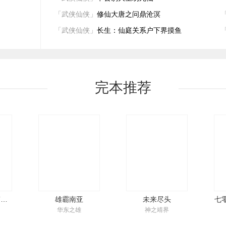
囤钱粮、训精兵、出科技，打造
「武侠仙侠」
修仙大唐之问鼎沧溟
一个根据地。 抗北莽、击西胡、
「武侠仙侠」
长生：仙庭关系户下界摸鱼
擒双王，名动天下震八方。当他
牵着猛虎带着八百木儿村子弟兵
入关南下，高唱 “我是一个兵来自
老百姓”的战歌时，大衍王朝的
天，塌了！
完本推荐
全球降临之地窟求生
雄霸南亚
未来尽头
华东之雄
神之靖界