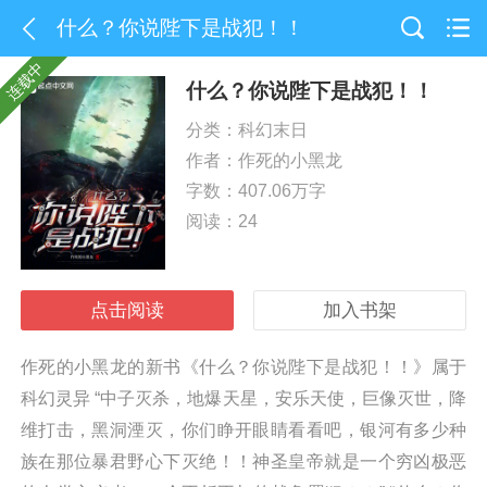
什么？你说陛下是战犯！！
连载中
什么？你说陛下是战犯！！
分类：科幻末日
作者：
作死的小黑龙
字数：407.06万字
阅读：24
点击阅读
加入书架
作死的小黑龙的新书《什么？你说陛下是战犯！！》属于
科幻灵异 “中子灭杀，地爆天星，安乐天使，巨像灭世，降
维打击，黑洞湮灭，你们睁开眼睛看看吧，银河有多少种
族在那位暴君野心下灭绝！！神圣皇帝就是一个穷凶极恶