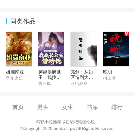
同类作品
雄霸南亚
穿越侯府世
亮剑：从边
晚明
子，我找长
区造到大国
华东之雄
柯山梦
公主借功德
重工
古三枫
开始游戏
首页
男生
女生
书库
排行
精彩小说推荐尽在晒吧精选小说！
©Copyright 2020 book.s8.pw All Rights Reserved.