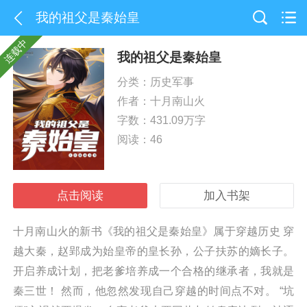
我的祖父是秦始皇
连载中
我的祖父是秦始皇
分类：历史军事
作者：
十月南山火
字数：431.09万字
阅读：46
点击阅读
加入书架
十月南山火的新书《我的祖父是秦始皇》属于穿越历史 穿
越大秦，赵郢成为始皇帝的皇长孙，公子扶苏的嫡长子。
开启养成计划，把老爹培养成一个合格的继承者，我就是
秦三世！ 然而，他忽然发现自己穿越的时间点不对。 “坑