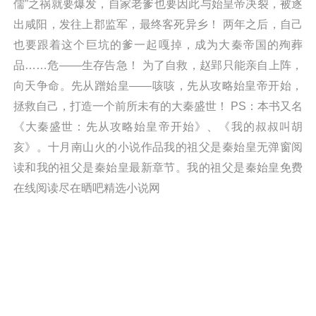
儒”之祸就要爆发，自家老爹也要因此与始皇帝决裂，被逐
出咸阳，发往上郡监军，最终客死异乡！ 两年之后，自己
也要跟着这个巨坑的爹一起嘎掉，成为大秦帝国的殉葬
品……危——生存告急！ 为了自救，赵郢只能亲自上阵，
向天争命。先从蹭始皇——咳咳，先从攻略始皇帝开始，
拯救自己，打造一个前所未有的大秦盛世！ PS：本书又名
《大秦盛世：先从攻略始皇帝开始》、《我的叔叔叫胡
亥》。十月南山火的小说作品我的祖父是秦始皇无弹窗阅
读和我的祖父是秦始皇最新章节。我的祖父是秦始皇免费
在线阅读尽在晒吧精选小说网