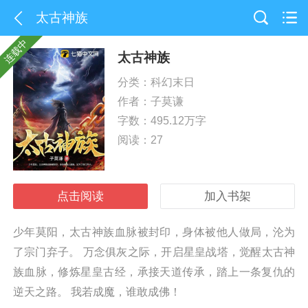
太古神族
连载中
太古神族
分类：科幻末日
作者：
子莫谦
字数：495.12万字
阅读：27
点击阅读
加入书架
少年莫阳，太古神族血脉被封印，身体被他人做局，沦为
了宗门弃子。 万念俱灰之际，开启星皇战塔，觉醒太古神
族血脉，修炼星皇古经，承接天道传承，踏上一条复仇的
逆天之路。 我若成魔，谁敢成佛！