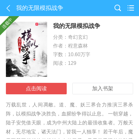
我的无限模拟战争
连载中
我的无限模拟战争
分类：奇幻玄幻
作者：
程意森林
字数：10.60万字
阅读：129
点击阅读
加入书架
万载乱世，人间凋敝。道、魔、妖三界合力推演三界杀
阵，以模拟战争决胜负，血腥纷争得以止息。 一朝穿越，
陆子安凭借天眼，成为中州大陆上的最强收集者。万般天
材，无尽地宝，诸天法门，皆我一人独享！ 若干年后，魔